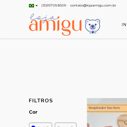
(13)99705 8509
contato@lojaamigu.com.br
IN
FILTROS
Cor