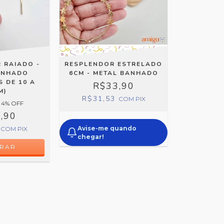
 RAIADO -
RESPLENDOR ESTRELADO
ANHADO
6CM - METAL BANHADO
 DE 10 A
R$33,90
M)
R$31,53
COM
PIX
4
% OFF
,90
5
Avise-me quando
COM
PIX
chegar!