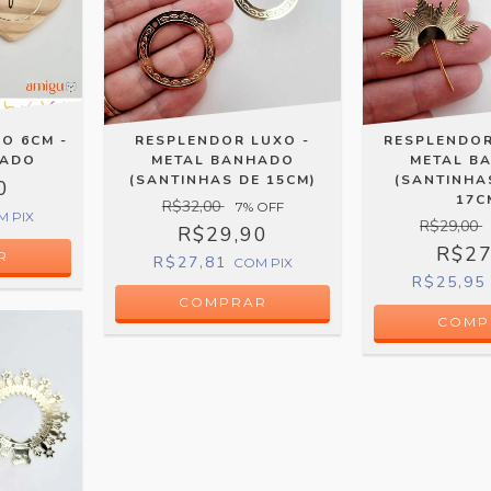
O 6CM -
RESPLENDOR LUXO -
RESPLENDOR
HADO
METAL BANHADO
METAL B
(SANTINHAS DE 15CM)
(SANTINHAS
0
17C
R$32,00
7
% OFF
M
PIX
R$29,00
R$29,90
R$27
R$27,81
COM
PIX
R$25,9