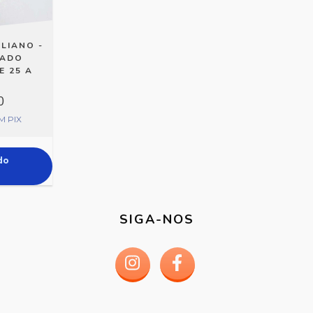
LIANO -
HADO
E 25 A
0
M
PIX
do
SIGA-NOS