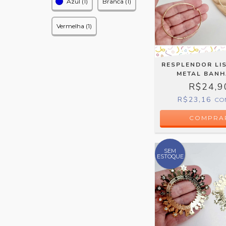
Azul (1)
Branca (1)
Vermelha (1)
RESPLENDOR LIS
METAL BAN
R$24,9
R$23,16
CO
SEM
ESTOQUE