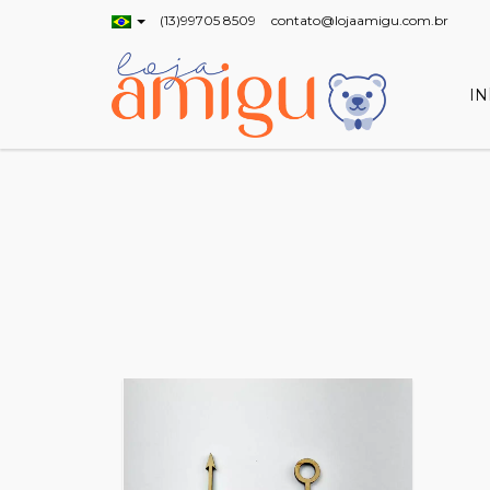
(13)99705 8509
contato@lojaamigu.com.br
IN