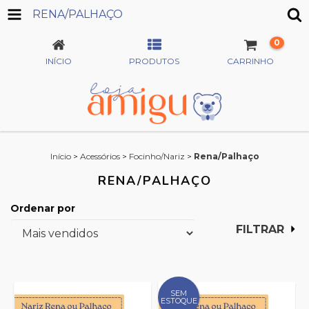
RENA/PALHAÇO
0
INÍCIO
PRODUTOS
CARRINHO
Início
>
Acessórios
>
Focinho/Nariz
>
Rena/Palhaço
RENA/PALHAÇO
Ordenar por
FILTRAR
SEM
ESTOQUE