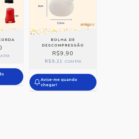
 CORDA
BOLHA DE
DESCOMPRESSÃO
0
R$9,90
M
PIX
R$9,21
COM
PIX
do
Avise-me quando
chegar!