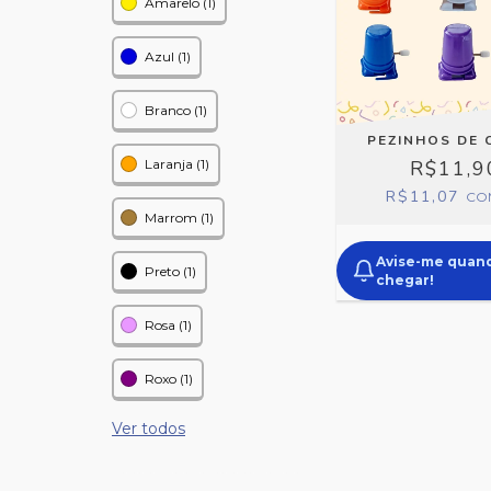
Amarelo (1)
Azul (1)
Branco (1)
PEZINHOS DE
Laranja (1)
R$11,9
R$11,07
CO
Marrom (1)
Avise-me quan
Preto (1)
chegar!
Rosa (1)
Roxo (1)
Ver todos