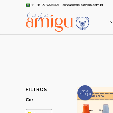
(13)99705 8509
contato@lojaamigu.com.br
IN
FILTROS
SEM
ESTOQUE
Cor